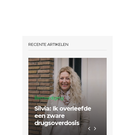
RECENTE ARTIKELEN
Bemoediging
Mission
Silvia: Ik overleefde
Sertão 
een zware
nodig 
drugsoverdosis
Hem da