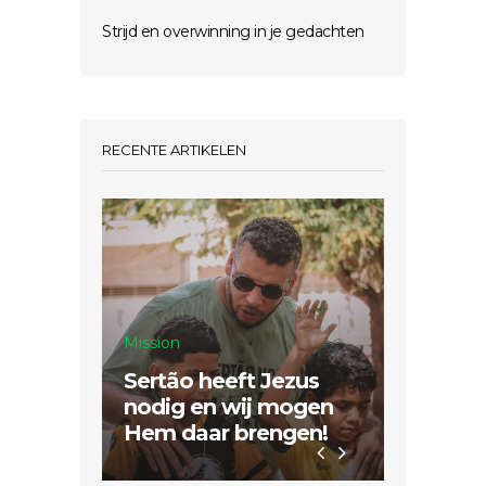
Strijd en overwinning in je gedachten
RECENTE ARTIKELEN
Mission
Sertão heeft Jezus
Inspiratie
nodig en wij mogen
Hem daar brengen!
Dubbel