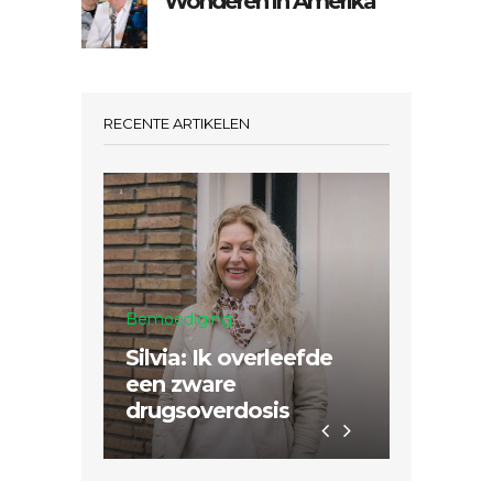
Wonderen in Amerika
RECENTE ARTIKELEN
Bemoediging
Mission
Silvia: Ik overleefde
Sertão 
een zware
nodig 
drugsoverdosis
Hem da