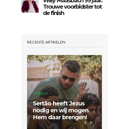
Willy Maasbach 99 jaar:
Trouwe voorbidster tot
de finish
RECENTE ARTIKELEN
Mission
Sertão heeft Jezus
Inspiratie
nodig en wij mogen
Hem daar brengen!
Dubbel