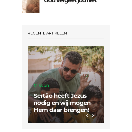
God vergeet jou niet
RECENTE ARTIKELEN
Mission
Sertão heeft Jezus
Inspiratie
nodig en wij mogen
Hem daar brengen!
Dubbel