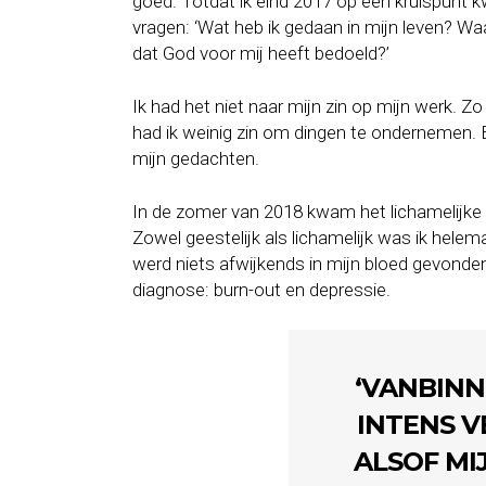
goed. Totdat ik eind 2017 op een kruispunt kw
vragen: ‘Wat heb ik gedaan in mijn leven? Waar
dat God voor mij heeft bedoeld?’
Ik had het niet naar mijn zin op mijn werk. 
had ik weinig zin om dingen te ondernemen. E
mijn gedachten.
In de zomer van 2018 kwam het lichamelijke b
Zowel geestelijk als lichamelijk was ik helema
werd niets afwijkends in mijn bloed gevonde
diagnose: burn-out en depressie.
‘VANBINN
INTENS V
ALSOF MI