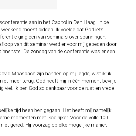
onferentie aan in het Capitol in Den Haag. In de
dit weekend moest bidden. Ik voelde dat God iets
nferentie ging een van seminars over spanningen,
afloop van dit seminar werd er voor mij gebeden door
n binnenste. De zondag van de conferentie was er een
vid Maasbach zijn handen op mij legde, wist ik: ik
iet meer terug. God heeft mij in één moment bevrijd
stig viel. Ik ben God zo dankbaar voor de rust en vrede
ilijke tijd heen ben gegaan. Het heeft mij namelijk
intieme momenten met God rijker. Voor de volle 100
niet gered. Hij voorzag op elke mogelijke manier,