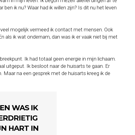
am in mijn leven. Ik begon mezelf allerlei dingen af te
 ben ik nu? Waar had ik willen zijn? Is dit nu het leven
Zo veel mogelijk vermeed ik contact met mensen. Ook
n als ik wat ondernam, dan was ik er vaak niet bij met
reekpunt. Ik had totaal geen energie in mijn lichaam.
al uitgeput. Ik besloot naar de huisarts te gaan. Er
n. Maar na een gesprek met de huisarts kreeg ik de
EN WAS IK
ERDRIETIG
JN HART IN