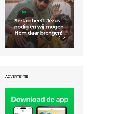
Mission
Sertão heeft Jezus
Inspiratie
nodig en wij mogen
Hem daar brengen!
Dubbel zo g
ADVERTENTIE