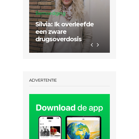
Bemoediging
Mission
Silvia: Ik overleefde
Sertão 
een zware
nodig 
drugsoverdosis
Hem da
ADVERTENTIE