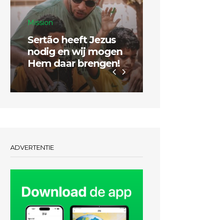
Mission
Sertão heeft Jezus
Inspiratie
nodig en wij mogen
Hem daar brengen!
Dubbel zo g
ADVERTENTIE