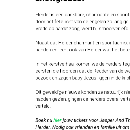
Herder is een dankbare, charmante en spontane
door het felle licht van de engelen zo lang g
Vrede op aarde’ zong, werd hij smoorverliefd 
Naast dat Herder charmant en spontaan is, is
handen en leert ook van Herder wat het bete
In het kerstverhaal komen we de herders te
eersten die hoorden dat de Redder van de w
bezoek en zagen baby Jezus liggen in de krib
Dit geweldige nieuws konden ze natuurlijk n
hadden gezien, gingen de herders overal ver
verteld.
Boek nu
hier
j
ouw tickets voor Jasper And T
Herder. Nodig ook vrienden en familie uit om