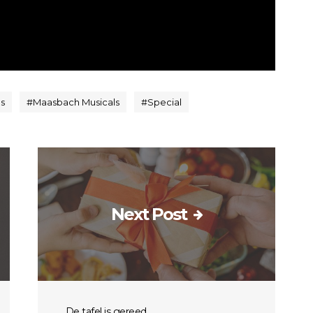
s
#
Maasbach Musicals
#
Special
Next Post
De tafel is gereed