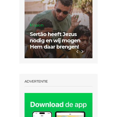
Mission
Sertão heeft Jezus
Inspiratie
nodig en wij mogen
Hem daar brengen!
Dubbel
ADVERTENTIE