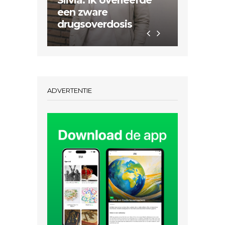
Silvia: Ik overleefde
Sertão 
een zware
nodig 
drugsoverdosis
Hem da
ADVERTENTIE