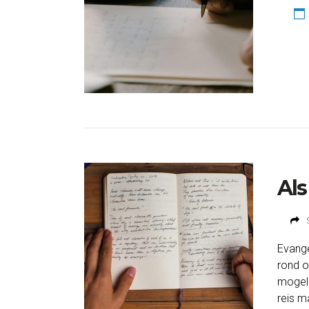
Als
Evange
rond o
mogeli
reis m