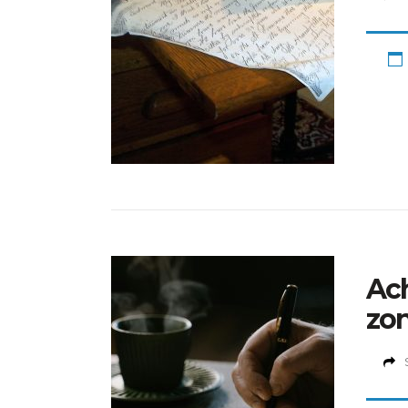
Ach
zon