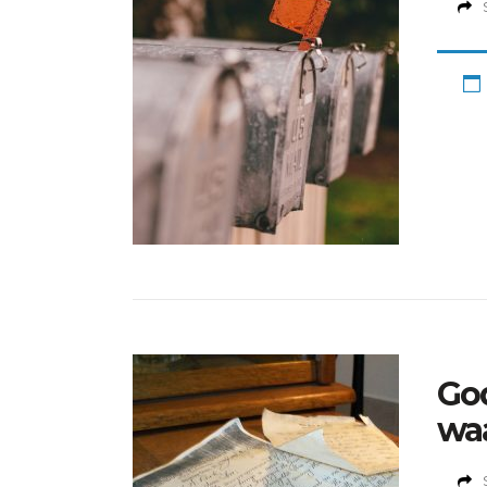
God
wa