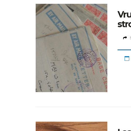
Vru
str