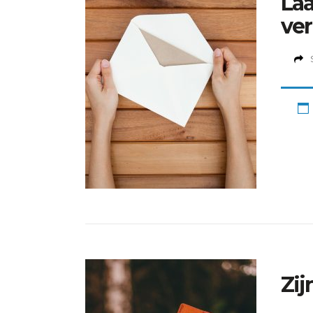
Laa
ver
Zij