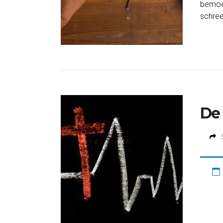
bemoed
schree
De 