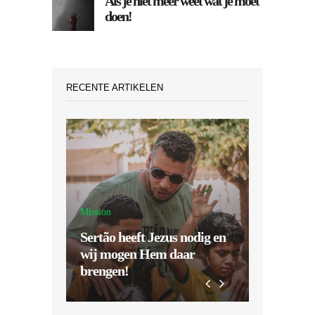
Als je niet meer weet wat je moet
doen!
RECENTE ARTIKELEN
Mission
Sertão heeft Jezus nodig en
Inspiratie
wij mogen Hem daar
brengen!
Dubbel z