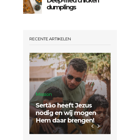
Deep-fried chicken
dumplings
RECENTE ARTIKELEN
Mission
Sertão heeft Jezus
Inspiratie
nodig en wij mogen
Hem daar brengen!
Dubbel