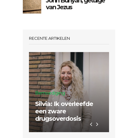
John Bunyan, getuige
van Jezus
RECENTE ARTIKELEN
Bemoediging
Mission
Silvia: Ik overleefde
Sertão 
een zware
nodig 
drugsoverdosis
Hem da