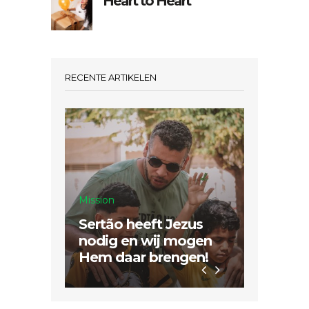
Heart to Heart
RECENTE ARTIKELEN
Mission
Sertão heeft Jezus
Inspiratie
nodig en wij mogen
Hem daar brengen!
Dubbel