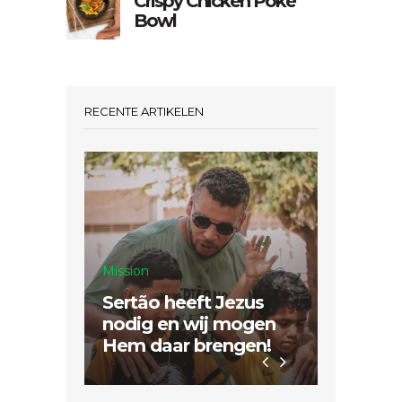
Crispy Chicken Poké
Bowl
RECENTE ARTIKELEN
Mission
Sertão heeft Jezus
Inspiratie
nodig en wij mogen
Hem daar brengen!
Dubbel