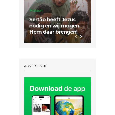
Mission
Sertão heeft Jezus
Inspiratie
nodig en wij mogen
Hem daar brengen!
Dubbel
ADVERTENTIE