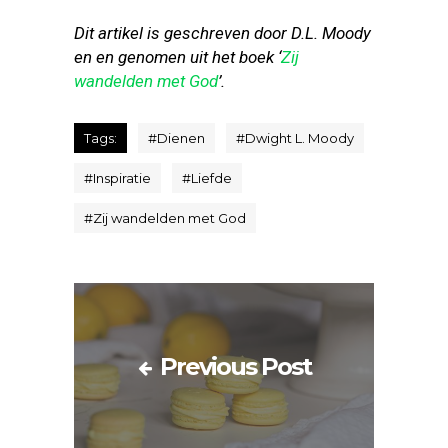
Dit artikel is geschreven door D.L. Moody
en en genomen uit het boek ‘
Zij
wandelden met God
’.
Tags:
#
Dienen
#
Dwight L. Moody
#
Inspiratie
#
Liefde
#
Zij wandelden met God
Previous Post