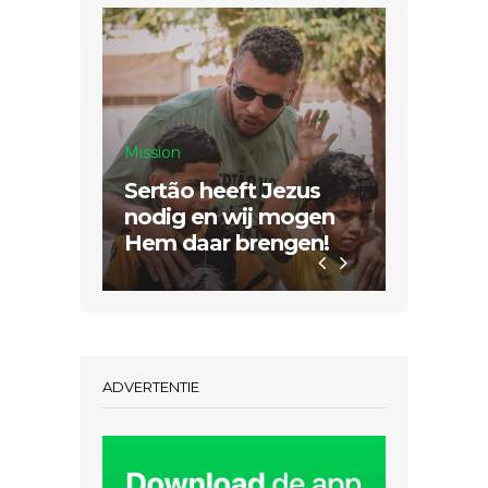
Mission
Sertão heeft Jezus
Inspiratie
nodig en wij mogen
Hem daar brengen!
Dubbel
ADVERTENTIE