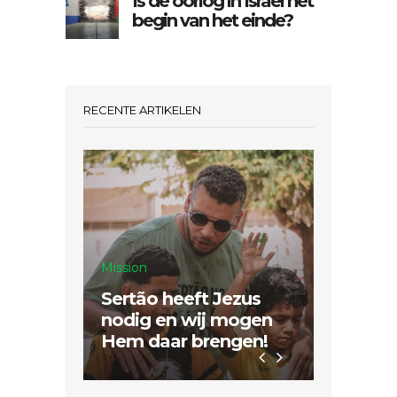
Is de oorlog in Israël het
begin van het einde?
RECENTE ARTIKELEN
Mission
Sertão heeft Jezus
Inspiratie
nodig en wij mogen
Hem daar brengen!
Dubbel