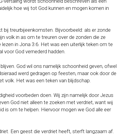
G-vertaling wordt schoonheid beschreven als een
uidelijk hoe wij tot God kunnen en mogen komen in
 bij treurbijeenkomsten. Bijvoorbeeld: als er zonde
jn volk in as om te treuren over de zonden die ze
ezen in Jona 3:6. Het was een uiterlijk teken om te
aal voor God vernederd hadden.
 blijven. God wil ons namelijk schoonheid geven, ofwel
fdsieraad werd gedragen op feesten, maar ook door de
t volk. Het was een teken van blijdschap.
igheid voorbeden doen. Wij zijn namelijk door Jezus
ven God niet alleen te zoeken met verdriet, want wij
eid is om te helpen. Hiervoor mogen we God alle eer
riet. Een geest die verdriet heeft, sterft langzaam af.