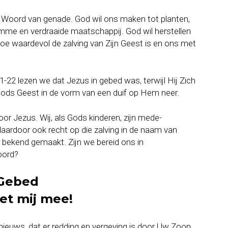
s Woord van genade. God wil ons maken tot planten,
omme en verdraaide maatschappij. God wil herstellen
oe waardevol de zalving van Zijn Geest is en ons met
1-22 lezen we dat Jezus in gebed was, terwijl Hij Zich
Gods Geest in de vorm van een duif op Hem neer.
oor Jezus. Wij, als Gods kinderen, zijn mede-
ardoor ook recht op die zalving in de naam van
l bekend gemaakt. Zijn we bereid ons in
oord?
Gebed
et mij mee!
nieuws, dat er redding en vergeving is door Uw Zoon.