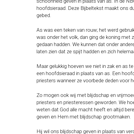
schoonheid geven in plaats van as. In de NB
hoofdsieraad. Deze Bijbeltekst maakt ons d
gebed.
As was een teken van rouw; het werd gebruikt
was onder het volk, dan ging de koning met zi
gedaan hadden. We kunnen dat onder andere l
laten zien dat ze spijt hadden en zich helem
Maar gelukkig hoeven we niet in zak en as te
een hoofdsieraad in plaats van as. Een hoo
priesters wanneer ze voorbede deden voor he
Zo mogen ook wij met blijdschap en vrijmoed
priesters en priesteressen geworden. We hoe
weten dat God alle macht heeft en altijd ber
geven en Hem met blijdschap grootmaken.
Hij wil ons blijdschap geven in plaats van verd