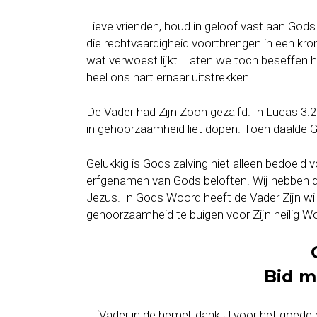
Lieve vrienden, houd in geloof vast aan God
die rechtvaardigheid voortbrengen in een kr
wat verwoest lijkt. Laten we toch beseffen h
heel ons hart ernaar uitstrekken.
De Vader had Zijn Zoon gezalfd. In Lucas 3:2
in gehoorzaamheid liet dopen. Toen daalde 
Gelukkig is Gods zalving niet alleen bedoeld v
erfgenamen van Gods beloften. Wij hebben da
Jezus. In Gods Woord heeft de Vader Zijn wi
gehoorzaamheid te buigen voor Zijn heilig W
Bid m
‘Vader in de hemel, dank U voor het goede 