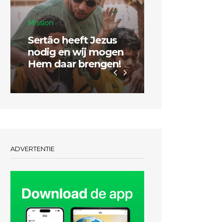
Mission
Sertão heeft Jezus
Inspiratie
nodig en wij mogen
Hem daar brengen!
Dubbel zo g
ADVERTENTIE